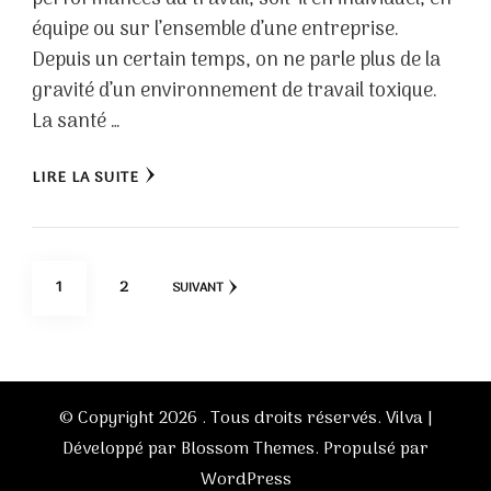
équipe ou sur l’ensemble d’une entreprise.
Depuis un certain temps, on ne parle plus de la
gravité d’un environnement de travail toxique.
La santé …
LIRE LA SUITE
Pagination
PAGE
PAGE
1
2
SUIVANT
des
publications
© Copyright 2026
. Tous droits réservés.
Vilva |
Développé par
Blossom Themes
. Propulsé par
WordPress