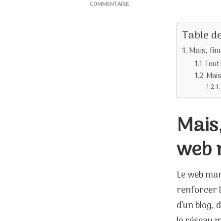
COMMENTAIRE
SUR
QU’EST-
Table d
CE
QUE
Mais, fi
LE
Tout
WEB
Mais
MARKETING
?
Mais,
web 
Le web mark
renforcer l
d’un blog, 