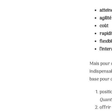
attein
agilité
coût
rapidi
flexibi
l’inter
Mais pour q
indispensab
base pour q
positi
Quant
offrir