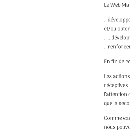
Le Web Mark
… développe
et/ou obten
… … dévelo
… renforce
En fin de c
Les actions
réceptives 
l’attention 
que la seco
Comme exem
nous pouvo