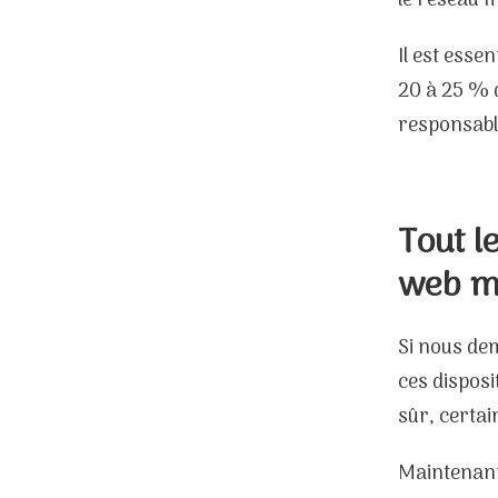
le réseau m
Il est esse
20 à 25 % d
responsable
Tout l
web
m
Si nous dem
ces disposit
sûr, certai
Maintenant