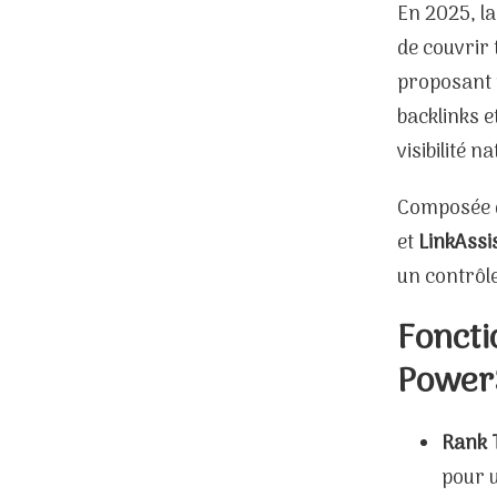
En 2025, la
de couvrir
proposant u
backlinks e
visibilité 
Composée d
et
LinkAssi
un contrôle
Foncti
Power
Rank 
pour u