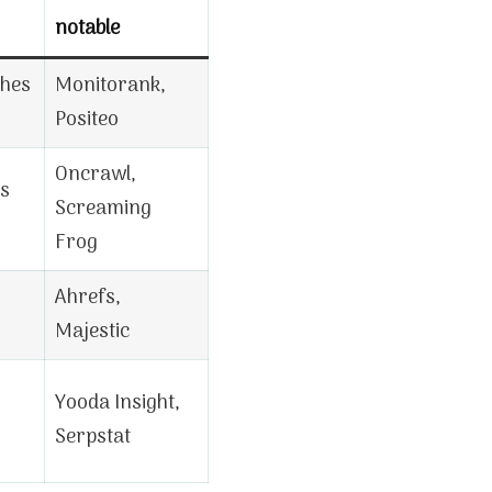
notable
ches
Monitorank,
Positeo
Oncrawl,
es
Screaming
Frog
Ahrefs,
Majestic
Yooda Insight,
Serpstat