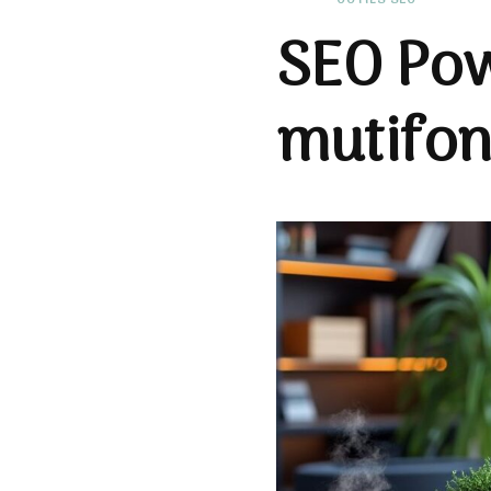
SEO Pow
mutifon