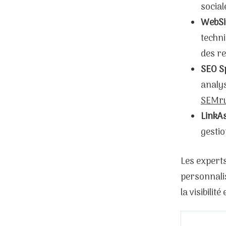
social
WebSi
techni
des r
SEO S
analys
SEMr
LinkAs
gestio
Les experts
personnalis
la visibili