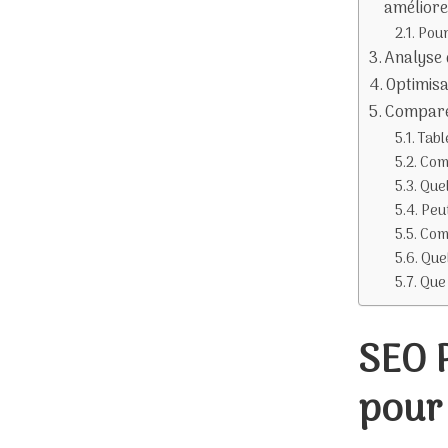
améliore
Pour
Analyse 
Optimisa
Compare
Tabl
Comp
Que
Peu
Comm
Quel
Que
SEO P
pour