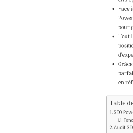
entrep
–
Face 
OUTIL
PowerS
MUTIFONCTIONS
pour g
L’outi
positi
d’expe
Grâce 
parfa
en réf
Table d
SEO Powe
Fonc
Audit SE