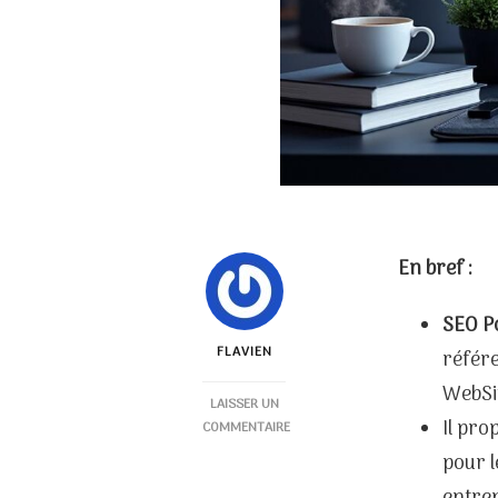
En bref :
SEO P
FLAVIEN
référ
WebSit
LAISSER UN
Il pro
COMMENTAIRE
SUR
pour l
SEO
POWERSUITE