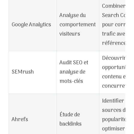
Combiner av
Analyse du
Search Cons
Google Analytics
comportement
pour corréle
visiteurs
trafic avec
référenceme
Découvrir les
Audit SEO et
opportunités
SEMrush
analyse de
contenu et
mots-clés
concurrents
Identifier les
sources de
Étude de
Ahrefs
popularité et
backlinks
optimiser