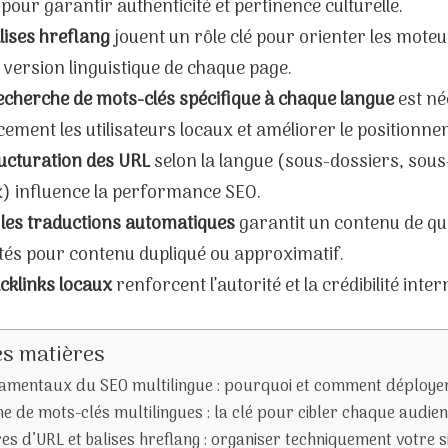
 pour garantir authenticité et pertinence culturelle.
lises hreflang
jouent un rôle clé pour orienter les moteu
version linguistique de chaque page.
echerche de mots-clés spécifique à chaque langue
est né
cement les utilisateurs locaux et améliorer le positionne
ucturation des URL
selon la langue (sous-dossiers, so
x) influence la performance SEO.
 les traductions automatiques
garantit un contenu de qual
tés pour contenu dupliqué ou approximatif.
cklinks locaux
renforcent l’autorité et la crédibilité inter
es matières
amentaux du SEO multilingue : pourquoi et comment déployer 
e de mots-clés multilingues : la clé pour cibler chaque audie
es d’URL et balises hreflang : organiser techniquement votre s