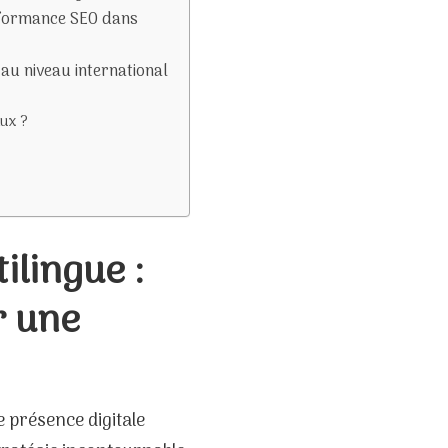
erformance SEO dans
 au niveau international
ux ?
lingue :
r une
e présence digitale