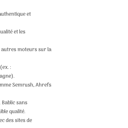
uthentique et
alité et les
es autres moteurs sur la
ex. :
pagne).
comme Semrush, Ahrefs
Bablic sans
ble qualité.
c des sites de