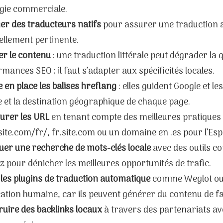
égie commerciale.
er des traducteurs natifs
pour assurer une traduction a
ellement pertinente.
er le contenu
: une traduction littérale peut dégrader la qu
mances SEO ; il faut s’adapter aux spécificités locales.
 en place les balises hreflang
: elles guident Google et l
 et la destination géographique de chaque page.
urer les URL
en tenant compte des meilleures pratiques (
te.com/fr/, fr.site.com ou un domaine en .es pour l’Es
uer une recherche de mots-clés locale
avec des outils 
 pour dénicher les meilleures opportunités de trafic.
 les plugins de traduction automatique
comme Weglot ou 
cation humaine, car ils peuvent générer du contenu de fai
uire des backlinks locaux
à travers des partenariats ave