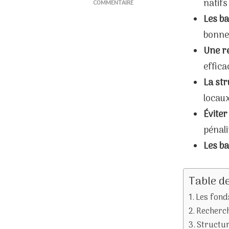
natifs
COMMENTAIRE
SUR
Les ba
SEO
bonne 
MULTILINGUE
:
Une r
COMMENT
effica
OPTIMISER
SON
La str
SITE
locau
DANS
PLUSIEURS
Éviter
LANGUES
pénali
?
Les ba
Table d
Les fond
Recherch
Structur