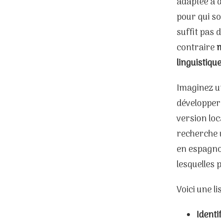
adaptée à d
pour qui so
suffit pas 
contraire
m
linguistique
Imaginez u
développer 
version lo
recherche u
en espagno
lesquelles 
Voici une l
Identi