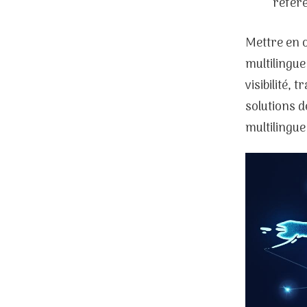
référ
Mettre en œ
multilingu
visibilité, 
solutions 
multilingue