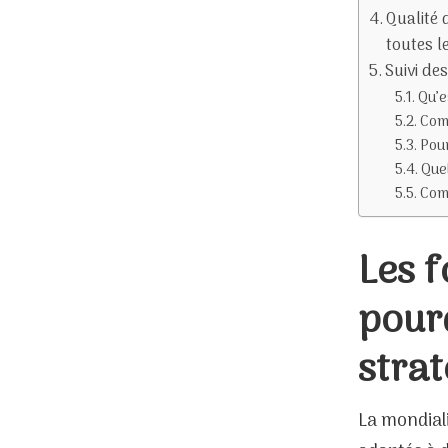
Qualité 
toutes l
Suivi de
Qu’e
Comm
Pour
Quel
Comm
Les 
pour
strat
La mondiali