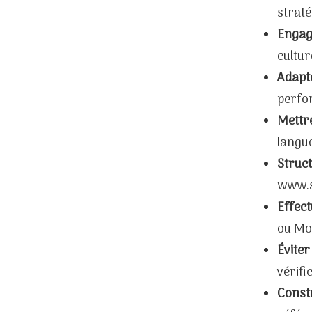
strat
Engag
cultur
Adapt
perfor
Mettre
langue
Struct
www.si
Effect
ou Moz
Éviter
vérifi
Constr