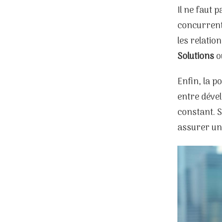
Il ne faut 
concurrenti
les relatio
Solutions
o
Enfin, la p
entre déve
constant. S
assurer un