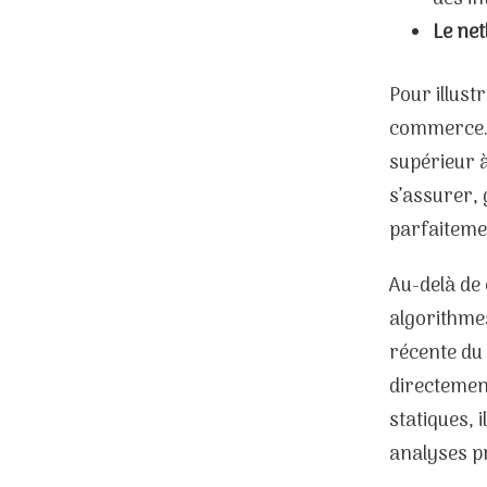
Le net
Pour illust
commerce. 
supérieur à
s’assurer, 
parfaiteme
Au-delà de 
algorithmes
récente du 
directemen
statiques, 
analyses p