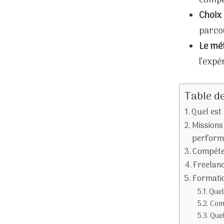
compé
:
Choix 
COMPRENDRE
parco
LE
MÉTIER
Le mé
DE
l’expé
RÉFÉRENCEUR
Table d
Quel est
Missions
perform
Compéten
Freelanc
Formatio
Quel
Comm
Quel