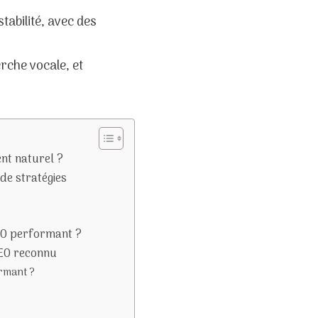
tabilité, avec des
erche vocale, et
ent naturel ?
de stratégies
SEO performant ?
SEO reconnu
ormant ?