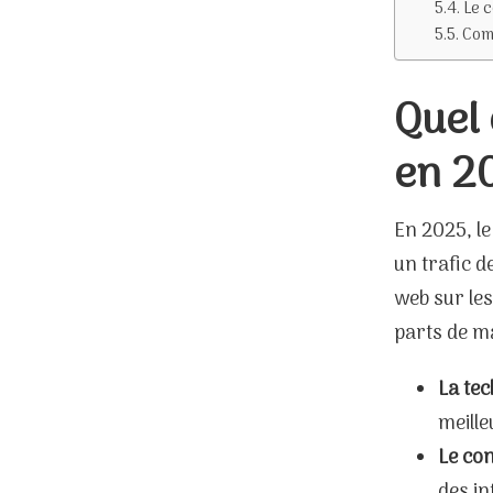
Le c
Comm
Quel 
en 2
En 2025, le
un trafic de
web sur les
parts de m
La te
meille
Le co
des in