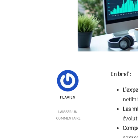
En bref :
L’exp
FLAVIEN
netlin
Les mi
LAISSER UN
évolut
COMMENTAIRE
SUR
Compé
EXPERT
SEO