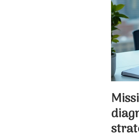
Missi
diagn
stra